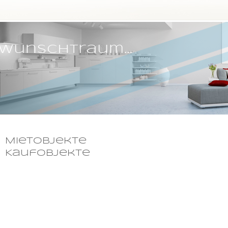
Mietobjekte
Kaufobjekte