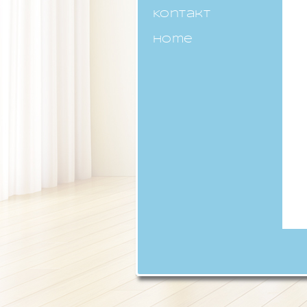
Kontakt
Home